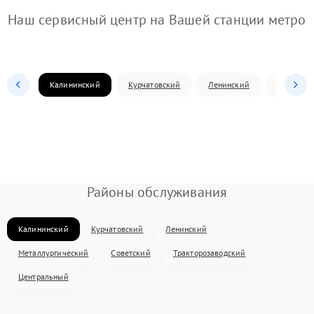
Наш сервисный центр на Вашей станции метро
Калининский
Курчатовский
Ленинский
Металлур
Районы обслуживания
Калининский
Курчатовский
Ленинский
Металлургический
Советский
Тракторозаводский
Центральный