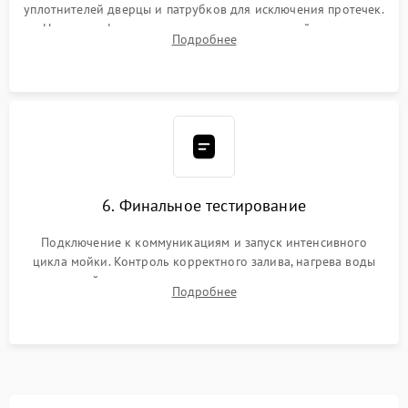
уплотнителей дверцы и патрубков для исключения протечек.
Надежная фиксация хомутов гидравлической системы,
Подробнее
сборка корпуса и установка датчика поплавка.
6. Финальное тестирование
Подключение к коммуникациям и запуск интенсивного
цикла мойки. Контроль корректного залива, нагрева воды
до нужной температуры, отсутствия посторонних шумов,
Подробнее
штатного слива и абсолютной сухости в поддоне.