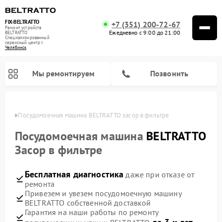
FIX-BELTRATTO
+7 (351) 200-72-67
Ремонт устройств
Ежедневно с 9:00 до 21:00
BELTRATTO
Специализированный
cервисный центр г.
Челябинск
Мы ремонтируем
Позвонить
инске
Посудомоечная машина BELTRATTO засор в фильтре
Ремонт духовых шкафов BELTRATTO
Ремонт холодильников BELTRATTO
Посудомоечная машина
BELTRATTO
Засор в фильтре
Бесплатная диагностика
даже при отказе от
ремонта
Привезем и увезем посудомоечную машину
BELTRATTO собственной доставкой
Гарантия на наши работы по ремонту