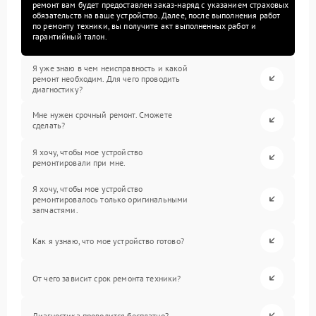
ремонт вам будет предоставлен заказ-наряд с указанием страховых
обязательств на ваше устройство. Далее, после выполнения работ
по ремонту техники, вы получите акт выполненных работ и
гарантийный талон.
Я уже знаю в чем неисправность и какой
ремонт необходим. Для чего проводить
диагностику?
Мне нужен срочный ремонт. Сможете
сделать?
Я хочу, чтобы мое устройство
ремонтировали при мне.
Я хочу, чтобы мое устройство
ремонтировалось только оригинальными
запчастями.
Как я узнаю, что мое устройство готово?
От чего зависит срок ремонта техники?
Диагностика проводится бесплатно?