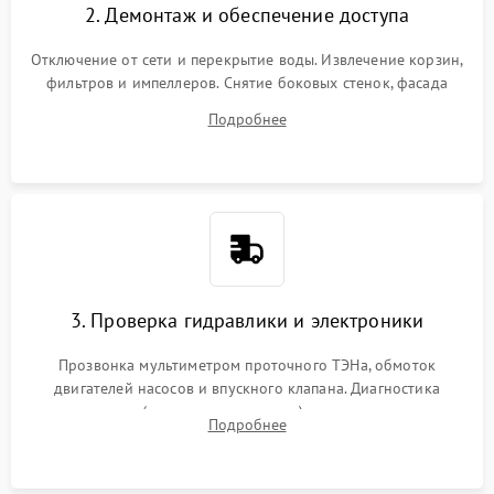
2. Демонтаж и обеспечение доступа
Отключение от сети и перекрытие воды. Извлечение корзин,
фильтров и импеллеров. Снятие боковых стенок, фасада
дверцы или нижнего поддона для прямого доступа к
Подробнее
циркуляционному насосу, ТЭНу и сливной помпе.
3. Проверка гидравлики и электроники
Прозвонка мультиметром проточного ТЭНа, обмоток
двигателей насосов и впускного клапана. Диагностика
прессостата (датчика уровня воды), датчика мутности,
Подробнее
концевика дверцы и электронного модуля управления.