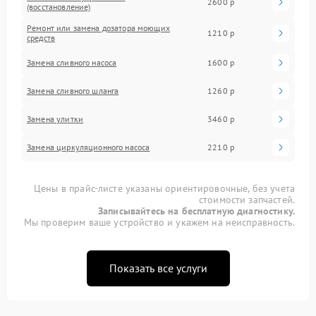
2600 р
(восстановление)
Ремонт или замена дозатора моющих
1210 р
средств
Замена сливного насоса
1600 р
Замена сливного шланга
1260 р
Замена улитки
3460 р
Замена циркуляционного насоса
2210 р
Цены в прайс-листе указаны ориентировочные, без учета
стоимости запчастей.
Записывайтесь на бесплатную диагностику.
Мы проверим ваше устройство и укажем на неисправность.
Показать все услуги