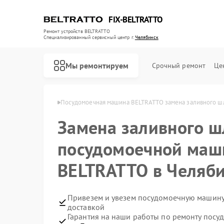
FIX-BELTRATTO
Ремонт устройств BELTRATTO
Специализированный cервисный центр г.
Челябинск
Мы ремонтируем
Срочный ремонт
Це
RATTO в Челябинске
Посудомоечная машина BELTRATTO замена заливного ш
Замена заливного ш
Ремонт духовых шкафов BELTRATTO
Ремонт холодильников BELTRATTO
посудомоечной маш
BELTRATTO в Челяб
Привезем и увезем посудомоечную машину
доставкой
Гарантия на наши работы по ремонту пос