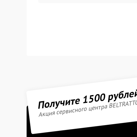
Получите 1500 рубле
Акция сервисного центра BELTRATT