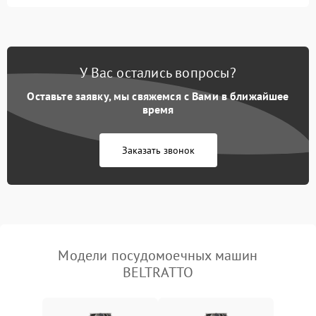
Не запускается цикл
1800 ₽
Подробнее →
стирки
Проблемы с набором
1800 ₽
Подробнее →
воды
У Вас остались вопросы?
Оставьте заявку, мы свяжемся с Вами в ближайшее
Не работает сушилка
2100 ₽
Подробнее →
время
Сбои в работе таймера
1700 ₽
Подробнее →
Заказать звонок
Проблемы с
2100 ₽
Подробнее →
циркуляционным насосом
Модели посудомоечных машин
BELTRATTO