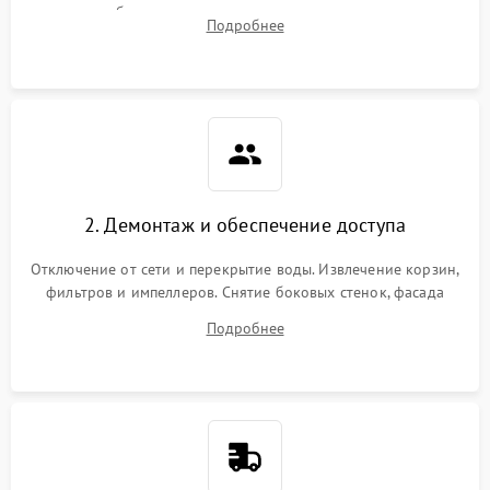
жалоб на отсутствие слива, нагрева, вращения
Подробнее
разбрызгивателей или срабатывание системы защиты
аквастоп.
2. Демонтаж и обеспечение доступа
Отключение от сети и перекрытие воды. Извлечение корзин,
фильтров и импеллеров. Снятие боковых стенок, фасада
дверцы или нижнего поддона для прямого доступа к
Подробнее
циркуляционному насосу, ТЭНу и сливной помпе.