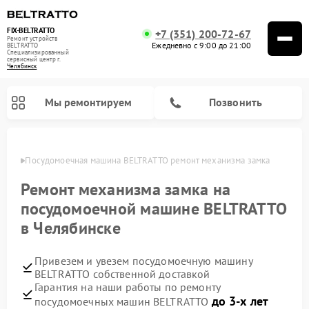
FIX-BELTRATTO
+7 (351) 200-72-67
Ремонт устройств
Ежедневно с 9:00 до 21:00
BELTRATTO
Специализированный
cервисный центр г.
Челябинск
Мы ремонтируем
Позвонить
инске
Посудомоечная машина BELTRATTO ремонт механизма замка
Ремонт духовых шкафов BELTRATTO
Ремонт холодильников BELTRATTO
Ремонт механизма замка на
посудомоечной машине BELTRATTO
в Челябинске
Привезем и увезем посудомоечную машину
BELTRATTO собственной доставкой
Гарантия на наши работы по ремонту
до 3-х лет
посудомоечных машин BELTRATTO