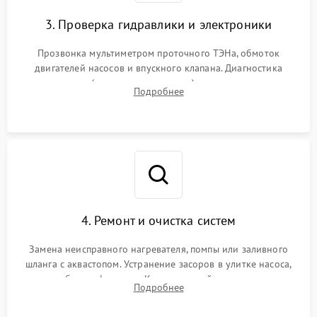
3. Проверка гидравлики и электроники
Прозвонка мультиметром проточного ТЭНа, обмоток
двигателей насосов и впускного клапана. Диагностика
прессостата (датчика уровня воды), датчика мутности,
Подробнее
концевика дверцы и электронного модуля управления.
4. Ремонт и очистка систем
Замена неисправного нагревателя, помпы или заливного
шланга с аквастопом. Устранение засоров в улитке насоса,
патрубках и фильтрах. Компонентный ремонт платы
Подробнее
управления, восстановление поврежденной проводки.