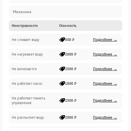
Механика
Неисправности
Стоимость
Управление
Не сливает воду
500 ₽
Подробнее →
Электропитание
Не нагревает воду
2000 ₽
Подробнее →
Датчики
Не включается
2500 ₽
Подробнее →
Нагрев
Не работает насос
1800 ₽
Подробнее →
Вода
Не работает панель
Гигиена
2500 ₽
Подробнее →
управления
Программное обеспечение
Не распыляет воду
2000 ₽
Подробнее →