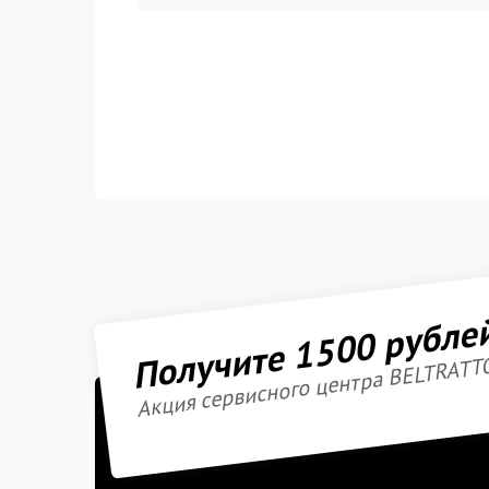
Получите 1500 рубле
Акция сервисного центра BELTRATT