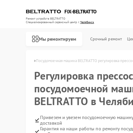
FIX-BELTRATTO
Ремонт устройств BELTRATTO
Специализированный cервисный центр г.
Челябинск
Мы ремонтируем
Срочный ремонт
Це
RATTO в Челябинске
Посудомоечная машина BELTRATTO регулировка прессос
Регулировка прессос
Ремонт духовых шкафов BELTRATTO
Ремонт холодильников BELTRATTO
посудомоечной маш
BELTRATTO в Челяб
Привезем и увезем посудомоечную машину
доставкой
Гарантия на наши работы по ремонту пос