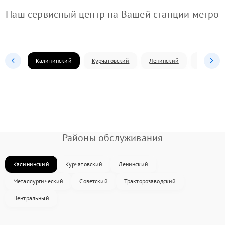
Наш сервисный центр на Вашей станции метро
Калининский
Курчатовский
Ленинский
Металлур
Районы обслуживания
Калининский
Курчатовский
Ленинский
Металлургический
Советский
Тракторозаводский
Центральный