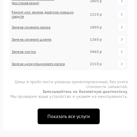
2600 р
(восстановление)
Ремонт или замена дозатора моющих
1210 р
средств
Замена сливного насоса
1600 р
Замена сливного шланга
1260 р
Замена улитки
3460 р
Замена циркуляционного насоса
2210 р
Цены в прайс-листе указаны ориентировочные, без учета
стоимости запчастей.
Записывайтесь на бесплатную диагностику.
Мы проверим ваше устройство и укажем на неисправность.
Показать все услуги