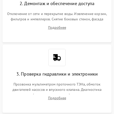
2. Демонтаж и обеспечение доступа
Отключение от сети и перекрытие воды. Извлечение корзин,
фильтров и импеллеров. Снятие боковых стенок, фасада
дверцы или нижнего поддона для прямого доступа к
Подробнее
циркуляционному насосу, ТЭНу и сливной помпе.
3. Проверка гидравлики и электроники
Прозвонка мультиметром проточного ТЭНа, обмоток
двигателей насосов и впускного клапана. Диагностика
прессостата (датчика уровня воды), датчика мутности,
Подробнее
концевика дверцы и электронного модуля управления.