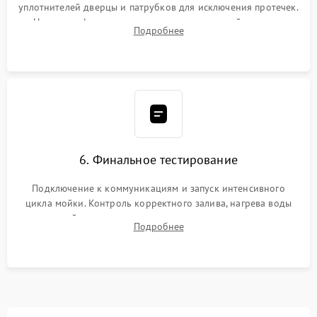
уплотнителей дверцы и патрубков для исключения протечек.
Надежная фиксация хомутов гидравлической системы,
Подробнее
сборка корпуса и установка датчика поплавка.
6. Финальное тестирование
Подключение к коммуникациям и запуск интенсивного
цикла мойки. Контроль корректного залива, нагрева воды
до нужной температуры, отсутствия посторонних шумов,
Подробнее
штатного слива и абсолютной сухости в поддоне.