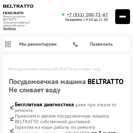
FIX-BELTRATTO
+7 (351) 200-72-67
Ремонт устройств
Ежедневно с 9:00 до 21:00
BELTRATTO
Специализированный
cервисный центр г.
Челябинск
Мы ремонтируем
Позвонить
инске
Посудомоечная машина BELTRATTO не сливает воду
Ремонт духовых шкафов BELTRATTO
Ремонт холодильников BELTRATTO
Посудомоечная машина
BELTRATTO
Не сливает воду
Бесплатная диагностика
даже при отказе от
ремонта
Привезем и увезем посудомоечную машину
BELTRATTO собственной доставкой
Гарантия на наши работы по ремонту