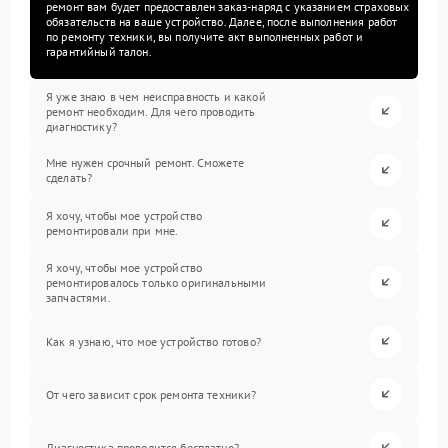
ремонт вам будет предоставлен заказ-наряд с указанием страховых
обязательств на ваше устройство. Далее, после выполнения работ
по ремонту техники, вы получите акт выполненных работ и
гарантийный талон.
Я уже знаю в чем неисправность и какой
ремонт необходим. Для чего проводить
диагностику?
Мне нужен срочный ремонт. Сможете
сделать?
Я хочу, чтобы мое устройство
ремонтировали при мне.
Я хочу, чтобы мое устройство
ремонтировалось только оригинальными
запчастями.
Как я узнаю, что мое устройство готово?
От чего зависит срок ремонта техники?
Диагностика проводится бесплатно?