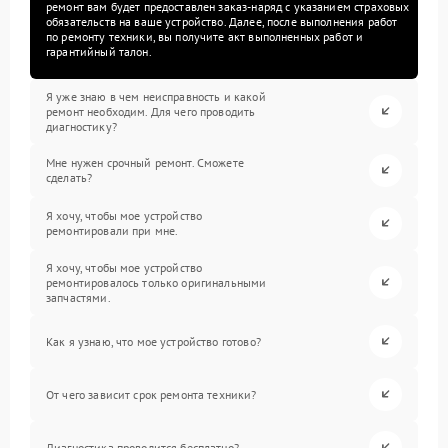
ремонт вам будет предоставлен заказ-наряд с указанием страховых
обязательств на ваше устройство. Далее, после выполнения работ
по ремонту техники, вы получите акт выполненных работ и
гарантийный талон.
Я уже знаю в чем неисправность и какой
ремонт необходим. Для чего проводить
диагностику?
Мне нужен срочный ремонт. Сможете
сделать?
Я хочу, чтобы мое устройство
ремонтировали при мне.
Я хочу, чтобы мое устройство
ремонтировалось только оригинальными
запчастями.
Как я узнаю, что мое устройство готово?
От чего зависит срок ремонта техники?
Диагностика проводится бесплатно?