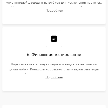
уплотнителей дверцы и патрубков для исключения протечек.
Надежная фиксация хомутов гидравлической системы,
Подробнее
сборка корпуса и установка датчика поплавка.
6. Финальное тестирование
Подключение к коммуникациям и запуск интенсивного
цикла мойки. Контроль корректного залива, нагрева воды
до нужной температуры, отсутствия посторонних шумов,
Подробнее
штатного слива и абсолютной сухости в поддоне.