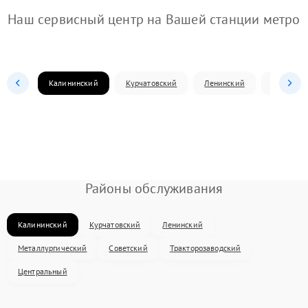
Наш сервисный центр на Вашей станции метро
Калининский
Курчатовский
Ленинский
Металлур
Районы обслуживания
Калининский
Курчатовский
Ленинский
Металлургический
Советский
Тракторозаводский
Центральный