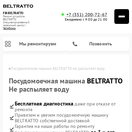
FIX-BELTRATTO
+7 (351) 200-72-67
Ремонт устройств
Ежедневно с 9:00 до 21:00
BELTRATTO
Специализированный
cервисный центр г.
Челябинск
Мы ремонтируем
Позвонить
инске
Посудомоечная машина BELTRATTO не распыляет воду
Ремонт духовых шкафов BELTRATTO
Ремонт холодильников BELTRATTO
Посудомоечная машина
BELTRATTO
Не распыляет воду
Бесплатная диагностика
даже при отказе от
ремонта
Привезем и увезем посудомоечную машину
BELTRATTO собственной доставкой
Гарантия на наши работы по ремонту