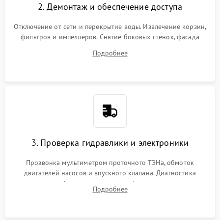
2. Демонтаж и обеспечение доступа
Отключение от сети и перекрытие воды. Извлечение корзин,
фильтров и импеллеров. Снятие боковых стенок, фасада
дверцы или нижнего поддона для прямого доступа к
Подробнее
циркуляционному насосу, ТЭНу и сливной помпе.
3. Проверка гидравлики и электроники
Прозвонка мультиметром проточного ТЭНа, обмоток
двигателей насосов и впускного клапана. Диагностика
прессостата (датчика уровня воды), датчика мутности,
Подробнее
концевика дверцы и электронного модуля управления.