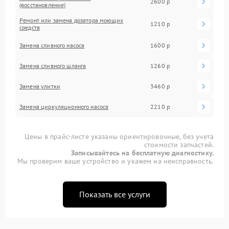
2600 р
(восстановление)
Ремонт или замена дозатора моющих
1210 р
средств
Замена сливного насоса
1600 р
Замена сливного шланга
1260 р
Замена улитки
3460 р
Замена циркуляционного насоса
2210 р
Цены в прайс-листе указаны ориентировочные, без учета
стоимости запчастей.
Записывайтесь на бесплатную диагностику.
Мы проверим ваше устройство и укажем на неисправность.
Показать все услуги