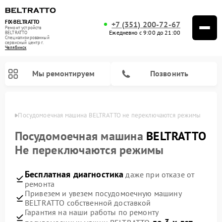
FIX-BELTRATTO
+7 (351) 200-72-67
Ремонт устройств
Ежедневно с 9:00 до 21:00
BELTRATTO
Специализированный
cервисный центр г.
Челябинск
Мы ремонтируем
Позвонить
инске
Посудомоечная машина BELTRATTO не переключаются режимы
Ремонт духовых шкафов BELTRATTO
Ремонт холодильников BELTRATTO
Посудомоечная машина
BELTRATTO
Не переключаются режимы
Бесплатная диагностика
даже при отказе от
ремонта
Привезем и увезем посудомоечную машину
BELTRATTO собственной доставкой
Гарантия на наши работы по ремонту