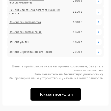
2600 р
(восстановление)
Ремонт или замена дозатора моющих
1210 р
средств
Замена сливного насоса
1600 р
Замена сливного шланга
1260 р
Замена улитки
3460 р
Замена циркуляционного насоса
2210 р
Цены в прайс-листе указаны ориентировочные, без учета
стоимости запчастей.
Записывайтесь на бесплатную диагностику.
Мы проверим ваше устройство и укажем на неисправность.
Показать все услуги