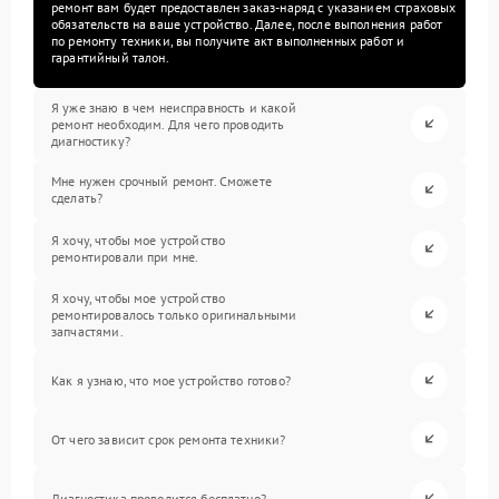
ремонт вам будет предоставлен заказ-наряд с указанием страховых
обязательств на ваше устройство. Далее, после выполнения работ
по ремонту техники, вы получите акт выполненных работ и
гарантийный талон.
Я уже знаю в чем неисправность и какой
ремонт необходим. Для чего проводить
диагностику?
Мне нужен срочный ремонт. Сможете
сделать?
Я хочу, чтобы мое устройство
ремонтировали при мне.
Я хочу, чтобы мое устройство
ремонтировалось только оригинальными
запчастями.
Как я узнаю, что мое устройство готово?
От чего зависит срок ремонта техники?
Диагностика проводится бесплатно?