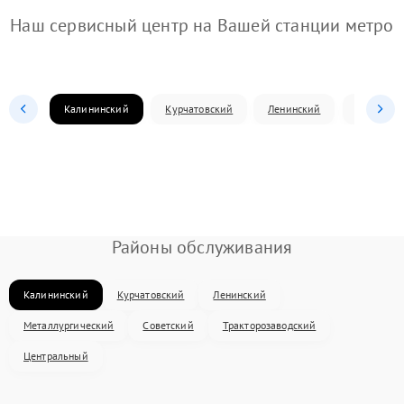
Наш сервисный центр на Вашей станции метро
Калининский
Курчатовский
Ленинский
Металлур
Районы обслуживания
Калининский
Курчатовский
Ленинский
Металлургический
Советский
Тракторозаводский
Центральный