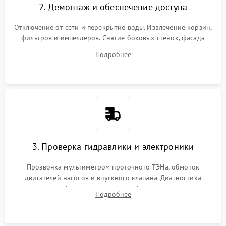
2. Демонтаж и обеспечение доступа
Отключение от сети и перекрытие воды. Извлечение корзин,
фильтров и импеллеров. Снятие боковых стенок, фасада
дверцы или нижнего поддона для прямого доступа к
Подробнее
циркуляционному насосу, ТЭНу и сливной помпе.
3. Проверка гидравлики и электроники
Прозвонка мультиметром проточного ТЭНа, обмоток
двигателей насосов и впускного клапана. Диагностика
прессостата (датчика уровня воды), датчика мутности,
Подробнее
концевика дверцы и электронного модуля управления.