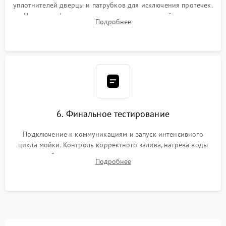
уплотнителей дверцы и патрубков для исключения протечек.
Надежная фиксация хомутов гидравлической системы,
Подробнее
сборка корпуса и установка датчика поплавка.
6. Финальное тестирование
Подключение к коммуникациям и запуск интенсивного
цикла мойки. Контроль корректного залива, нагрева воды
до нужной температуры, отсутствия посторонних шумов,
Подробнее
штатного слива и абсолютной сухости в поддоне.