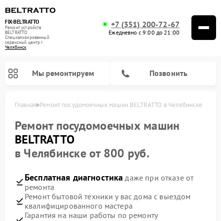
FIX-BELTRATTO
+7 (351) 200-72-67
Ремонт устройств
Ежедневно с 9:00 до 21:00
BELTRATTO
Специализированный
cервисный центр г.
Челябинск
Мы ремонтируем
Позвонить
Главная
Ремонт посудомоечных машин BELTRATTO в Челябинске
Ремонт духовых шкафов BELTRATTO
Ремонт холодильников BELTRATTO
Ремонт посудомоечных машин
BELTRATTO
в Челябинске от 800 руб.
Бесплатная диагностика
даже при отказе от
ремонта
Ремонт бытовой техники у вас дома с выездом
квалифицированного мастера
Гарантия на наши работы по ремонту