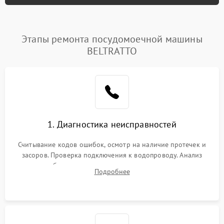
Этапы ремонта посудомоечной машины
BELTRATTO
1. Диагностика неисправностей
Считывание кодов ошибок, осмотр на наличие протечек и
засоров. Проверка подключения к водопроводу. Анализ
жалоб на отсутствие слива, нагрева, вращения
Подробнее
разбрызгивателей или срабатывание системы защиты
аквастоп.