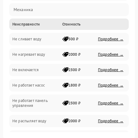
Механика
Неисправности
Стоимость
Управление
Не сливает воду
500 ₽
Подробнее →
Электропитание
Не нагревает воду
2000 ₽
Подробнее →
Датчики
Не включается
2500 ₽
Подробнее →
Нагрев
Не работает насос
1800 ₽
Подробнее →
Вода
Не работает панель
Гигиена
2500 ₽
Подробнее →
управления
Программное обеспечение
Не распыляет воду
2000 ₽
Подробнее →
Не запускается цикл