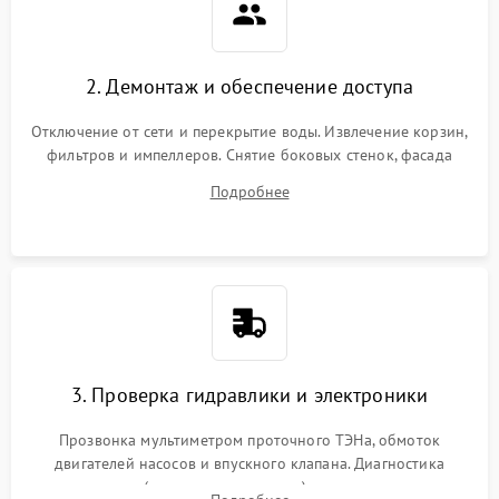
2. Демонтаж и обеспечение доступа
Отключение от сети и перекрытие воды. Извлечение корзин,
фильтров и импеллеров. Снятие боковых стенок, фасада
дверцы или нижнего поддона для прямого доступа к
Подробнее
циркуляционному насосу, ТЭНу и сливной помпе.
3. Проверка гидравлики и электроники
Прозвонка мультиметром проточного ТЭНа, обмоток
двигателей насосов и впускного клапана. Диагностика
прессостата (датчика уровня воды), датчика мутности,