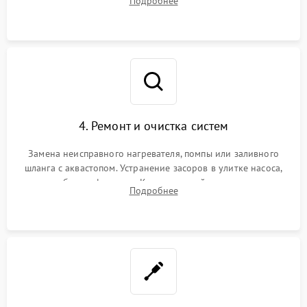
Подробнее
концевика дверцы и электронного модуля управления.
4. Ремонт и очистка систем
Замена неисправного нагревателя, помпы или заливного
шланга с аквастопом. Устранение засоров в улитке насоса,
патрубках и фильтрах. Компонентный ремонт платы
Подробнее
управления, восстановление поврежденной проводки.