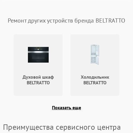
1800 ₽
Подробнее →
стирки
Проблемы с набором
Ремонт других устройств бренда BELTRATTO
1800 ₽
Подробнее →
воды
Не работает сушилка
2100 ₽
Подробнее →
Сбои в работе таймера
1700 ₽
Подробнее →
Проблемы с
2100 ₽
Подробнее →
циркуляционным насосом
Духовой шкаф
Холодильник
BELTRATTO
BELTRATTO
Показать еще
Преимущества сервисного центра