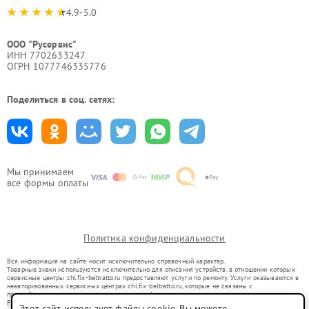
4.9-5.0
ООО "Русервис"
ИНН 7702633247
ОГРН 1077746335776
Поделиться в соц. сетях:
Мы принимаем
все формы оплаты
Политика конфиденциальности
Вся информация на сайте носит исключительно справочный характер.
Товарные знаки используются исключительно для описания устройств, в отношении которых
сервисные центры chl.fix-beltratto.ru предоставляют услуги по ремонту. Услуги оказываются в
неавторизованных сервисных центрах chl.fix-beltratto.ru, которые не связаны с
правообладателями товарных знаков или их официальными представителями.
Ремонт осуществляется для устройств, уже введенных в гражданский оборот в соответствии
Этот сайт использует файлы cookie. Вы можете