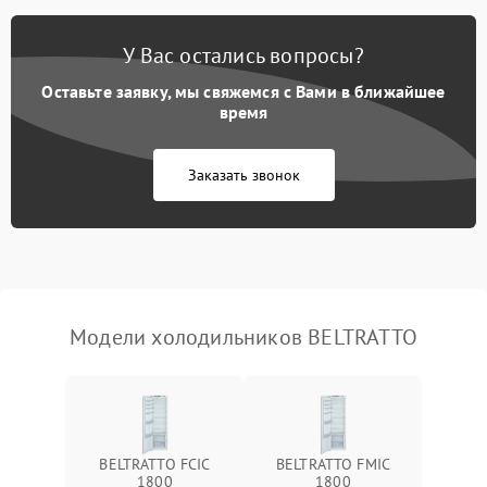
Поломка системы No Frost
2600 ₽
Подробнее →
У Вас остались вопросы?
Оставьте заявку, мы свяжемся с Вами в ближайшее
Образование конденсата
1800 ₽
Подробнее →
на стенках
время
Сбой в работе инвертора
2100 ₽
Подробнее →
Заказать звонок
Запах горелого при
2000 ₽
Подробнее →
работе
Не включается
1000 ₽
Подробнее →
холодильник
Модели холодильников BELTRATTO
Проблемы с системой
автоматической
1800 ₽
Подробнее →
разморозки
BELTRATTO FCIC
BELTRATTO FMIC
1800
1800