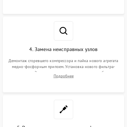
4. Замена неисправных узлов
Демонтаж сгоревшего компрессора и пайка нового агрегата
медно-фосфорным припоем. Установка нового фильтра-
осушителя. Замена изношенных вентиляторов обдува,
Подробнее
сломанных заслонок или поврежденных дверных петель.