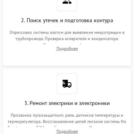
2. Поиск утечек и подготовка контура
Опрессовка системы азотом для выявления микротрещин в
трубопроводе. Проверка испарителя и конденсатора
течеискателем. Демонтаж старого фильтра-осушителя и
Подробнее
продувка капиллярной трубки для устранения засоров.
3. Ремонт электрики и электроники
Прозвонка пускозащитного реле, датчиков температуры и
терморегулятора. Восстановление цепей питания системы No
Frost, включая ТЭН оттайки и вентилятор. Ремонт или замена
Подробнее
платы управления при сбоях алгоритмов.