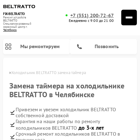
FIX-BELTRATTO
+7 (351) 200-72-67
Ремонт устройств
Ежедневно с 9:00 до 21:00
BELTRATTO
Специализированный
cервисный центр г.
Челябинск
Мы ремонтируем
Позвонить
инске
Холодильник BELTRATTO замена таймера
Ремонт духовых шкафов BELTRATTO
Ремонт посудомоечных машин BELTRATTO
Замена таймера на холодильнике
BELTRATTO в Челябинске
Привезем и увезем холодильник BELTRATTO
собственной доставкой
Гарантия на наши работы по ремонту
до 3-х лет
холодильников BELTRATTO
Срочный ремонт холодильников BELTRATTO в
течении часа