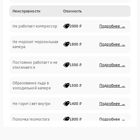
Неисправности
Стоимость
Механика
Не работает компрессор
2000 ₽
Подробнее →
Электропитание
Не морозит морозильная
Дренаж
1800 ₽
Подробнее →
камера
Оттайка
Постоянно работает и не
1500 ₽
Подробнее →
отключается
Программное обеспечение
Образование льда в
1500 ₽
Подробнее →
холодильной камере
Не горит свет внутри
1400 ₽
Подробнее →
Поломка термостата
1800 ₽
Подробнее →
Не работает вентилятор
1800 ₽
Подробнее →