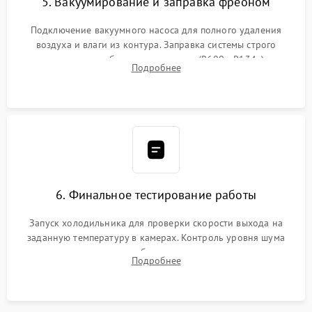
5. Вакуумирование и заправка фреоном
Подключение вакуумного насоса для полного удаления
воздуха и влаги из контура. Заправка системы строго
дозированным объемом хладагента (R600a, R134a) по
Подробнее
электронным весам. Контроль рабочего давления в системе.
6. Финальное тестирование работы
Запуск холодильника для проверки скорости выхода на
заданную температуру в камерах. Контроль уровня шума
компрессора, отсутствия обмерзания стенок и корректного
Подробнее
срабатывания системы автоматической оттайки.