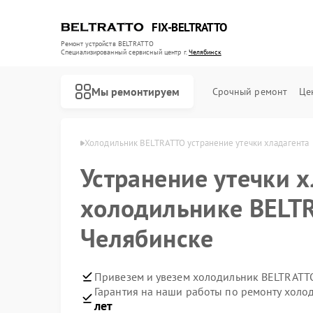
FIX-BELTRATTO
Ремонт устройств BELTRATTO
Специализированный cервисный центр г.
Челябинск
Мы ремонтируем
Срочный ремонт
Це
RATTO в Челябинске
Холодильник BELTRATTO устранение утечки хладагента
Устранение утечки х
Ремонт духовых шкафов BELTRATTO
Ремонт посудомоечных машин BELTRATTO
холодильнике BELT
Челябинске
Привезем и увезем холодильник BELTRATT
Гарантия на наши работы по ремонту хол
лет