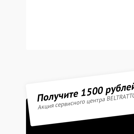
Получите 1500 рубле
Акция сервисного центра BELTRATT