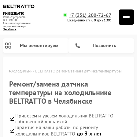
FIX-BELTRATTO
+7 (351) 200-72-67
Ремонт устройств
Ежедневно с 9:00 до 21:00
BELTRATTO
Специализированный
cервисный центр г.
Челябинск
Мы ремонтируем
Позвонить
инске
Холодильник BELTRATTO ремонт/замена датчика температуры
Ремонт духовых шкафов BELTRATTO
Ремонт посудомоечных машин BELTRATTO
Ремонт/замена датчика
температуры на холодильнике
BELTRATTO в Челябинске
Привезем и увезем холодильник BELTRATTO
собственной доставкой
Гарантия на наши работы по ремонту
до 3-х лет
холодильников BELTRATTO