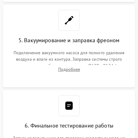
5. Вакуумирование и заправка фреоном
Подключение вакуумного насоса для полного удаления
воздуха и влаги из контура. Заправка системы строго
дозированным объемом хладагента (R600a, R134a) по
Подробнее
электронным весам. Контроль рабочего давления в системе.
6. Финальное тестирование работы
Запуск холодильника для проверки скорости выхода на