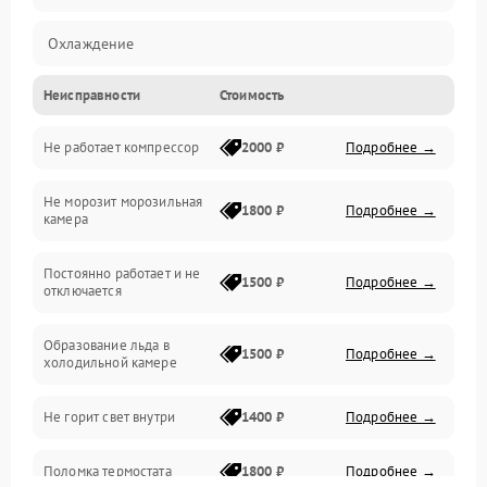
Охлаждение
Неисправности
Стоимость
Механика
Не работает компрессор
2000 ₽
Подробнее →
Электропитание
Не морозит морозильная
Дренаж
1800 ₽
Подробнее →
камера
Оттайка
Постоянно работает и не
1500 ₽
Подробнее →
отключается
Программное обеспечение
Образование льда в
1500 ₽
Подробнее →
холодильной камере
Не горит свет внутри
1400 ₽
Подробнее →
Поломка термостата
1800 ₽
Подробнее →