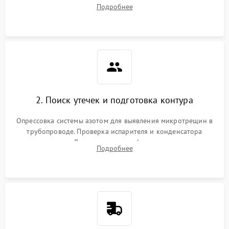
сопротивления обмоток мотора, проверка термостата и
Подробнее
считывание кодов ошибок с электронного дисплея.
2. Поиск утечек и подготовка контура
Опрессовка системы азотом для выявления микротрещин в
трубопроводе. Проверка испарителя и конденсатора
течеискателем. Демонтаж старого фильтра-осушителя и
Подробнее
продувка капиллярной трубки для устранения засоров.