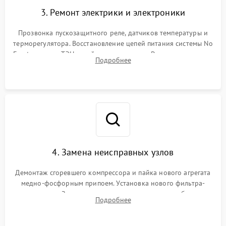
3. Ремонт электрики и электроники
Прозвонка пускозащитного реле, датчиков температуры и
терморегулятора. Восстановление цепей питания системы No
Frost, включая ТЭН оттайки и вентилятор. Ремонт или замена
Подробнее
платы управления при сбоях алгоритмов.
4. Замена неисправных узлов
Демонтаж сгоревшего компрессора и пайка нового агрегата
медно-фосфорным припоем. Установка нового фильтра-
осушителя. Замена изношенных вентиляторов обдува,
Подробнее
сломанных заслонок или поврежденных дверных петель.