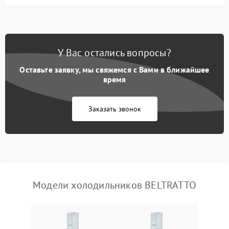
Не работает вентилятор
1800 ₽
Подробнее →
Поломка системы No Frost
2600 ₽
Подробнее →
У Вас остались вопросы?
Оставьте заявку, мы свяжемся с Вами в ближайшее
Образование конденсата
1800 ₽
Подробнее →
на стенках
время
Сбой в работе инвертора
2100 ₽
Подробнее →
Заказать звонок
Запах горелого при
2000 ₽
Подробнее →
работе
Не включается
1000 ₽
Подробнее →
холодильник
Модели холодильников BELTRATTO
Проблемы с системой
автоматической
1800 ₽
Подробнее →
разморозки