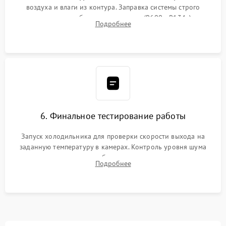
воздуха и влаги из контура. Заправка системы строго
дозированным объемом хладагента (R600a, R134a) по
Подробнее
электронным весам. Контроль рабочего давления в системе.
6. Финальное тестирование работы
Запуск холодильника для проверки скорости выхода на
заданную температуру в камерах. Контроль уровня шума
компрессора, отсутствия обмерзания стенок и корректного
Подробнее
срабатывания системы автоматической оттайки.