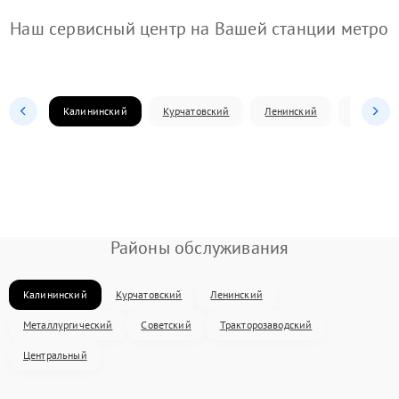
Наш сервисный центр на Вашей станции метро
Калининский
Курчатовский
Ленинский
Металлур
Районы обслуживания
Калининский
Курчатовский
Ленинский
Металлургический
Советский
Тракторозаводский
Центральный