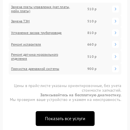
Замена платы управления (мат.платы,
510 р
мейн платы)
Замена ТЭН
510 р
Устранение засора трубопровода
810 р
Ремонт испарителя
660 р
Ремонт датчика морозильного
510 р
отделения
Прочистка дренажной системы
900 р
Цены в прайс-листе указаны ориентировочные, без учета
стоимости запчастей.
Записывайтесь на бесплатную диагностику.
Мы проверим ваше устройство и укажем на неисправность.
Показать все услуги