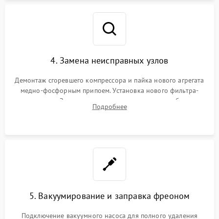
4. Замена неисправных узлов
Демонтаж сгоревшего компрессора и пайка нового агрегата
медно-фосфорным припоем. Установка нового фильтра-
осушителя. Замена изношенных вентиляторов обдува,
Подробнее
сломанных заслонок или поврежденных дверных петель.
5. Вакуумирование и заправка фреоном
Подключение вакуумного насоса для полного удаления