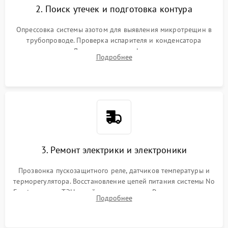
2. Поиск утечек и подготовка контура
Опрессовка системы азотом для выявления микротрещин в
трубопроводе. Проверка испарителя и конденсатора
течеискателем. Демонтаж старого фильтра-осушителя и
Подробнее
продувка капиллярной трубки для устранения засоров.
3. Ремонт электрики и электроники
Прозвонка пускозащитного реле, датчиков температуры и
терморегулятора. Восстановление цепей питания системы No
Frost, включая ТЭН оттайки и вентилятор. Ремонт или замена
Подробнее
платы управления при сбоях алгоритмов.