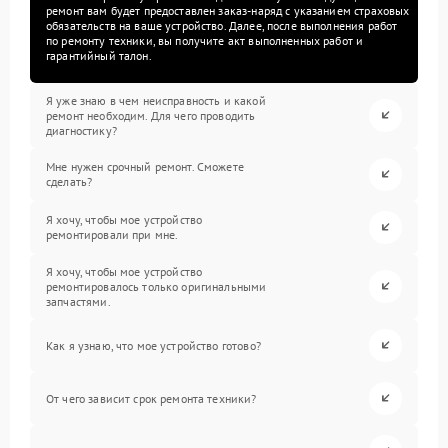
ремонт вам будет предоставлен заказ-наряд с указанием страховых
обязательств на ваше устройство. Далее, после выполнения работ
по ремонту техники, вы получите акт выполненных работ и
гарантийный талон.
Я уже знаю в чем неисправность и какой
ремонт необходим. Для чего проводить
диагностику?
Мне нужен срочный ремонт. Сможете
сделать?
Я хочу, чтобы мое устройство
ремонтировали при мне.
Я хочу, чтобы мое устройство
ремонтировалось только оригинальными
запчастями.
Как я узнаю, что мое устройство готово?
От чего зависит срок ремонта техники?