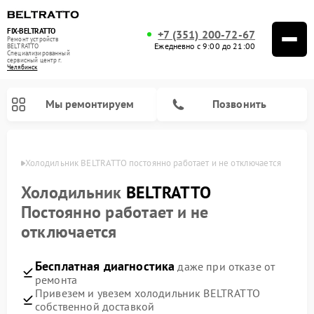
FIX-BELTRATTO
+7 (351) 200-72-67
Ремонт устройств
Ежедневно с 9:00 до 21:00
BELTRATTO
Специализированный
cервисный центр г.
Челябинск
Мы ремонтируем
Позвонить
инске
Холодильник BELTRATTO постоянно работает и не отключается
Ремонт духовых шкафов BELTRATTO
Ремонт посудомоечных машин BELTRATTO
Холодильник
BELTRATTO
Постоянно работает и не
отключается
Бесплатная диагностика
даже при отказе от
ремонта
Привезем и увезем холодильник BELTRATTO
собственной доставкой