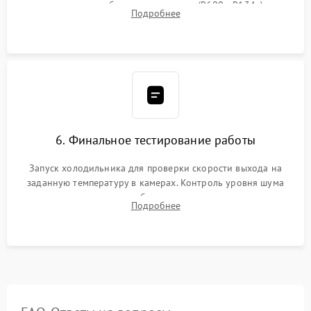
дозированным объемом хладагента (R600a, R134a) по
Подробнее
электронным весам. Контроль рабочего давления в системе.
6. Финальное тестирование работы
Запуск холодильника для проверки скорости выхода на
заданную температуру в камерах. Контроль уровня шума
компрессора, отсутствия обмерзания стенок и корректного
Подробнее
срабатывания системы автоматической оттайки.