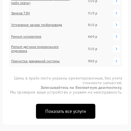
510 р
мейн платы)
Замена ТЭН
510 р
Устранение засора трубопровода
810 р
Ремонт испарителя
660 р
Ремонт датчика морозильного
510 р
отделения
Прочистка дренажной системы
900 р
Цены в прайс-листе указаны ориентировочные, без учета
стоимости запчастей.
Записывайтесь на бесплатную диагностику.
Мы проверим ваше устройство и укажем на неисправность.
Показать все услуги