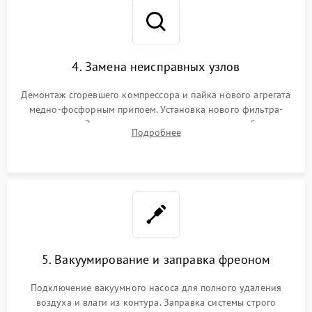
4. Замена неисправных узлов
Демонтаж сгоревшего компрессора и пайка нового агрегата
медно-фосфорным припоем. Установка нового фильтра-
осушителя. Замена изношенных вентиляторов обдува,
Подробнее
сломанных заслонок или поврежденных дверных петель.
5. Вакуумирование и заправка фреоном
Подключение вакуумного насоса для полного удаления
воздуха и влаги из контура. Заправка системы строго