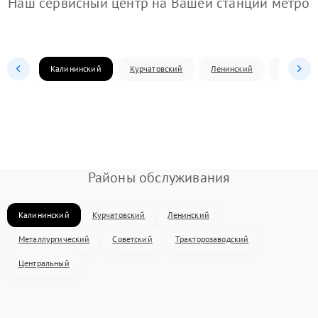
Наш сервисный центр на Вашей станции метро
Калининский
Курчатовский
Ленинский
Металлур
Районы обслуживания
Калининский
Курчатовский
Ленинский
Металлургический
Советский
Тракторозаводский
Центральный