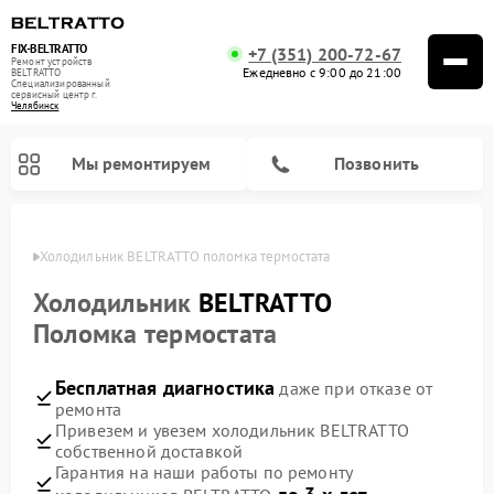
FIX-BELTRATTO
+7 (351) 200-72-67
Ремонт устройств
Ежедневно с 9:00 до 21:00
BELTRATTO
Специализированный
cервисный центр г.
Челябинск
Мы ремонтируем
Позвонить
инске
Холодильник BELTRATTO поломка термостата
Ремонт духовых шкафов BELTRATTO
Ремонт посудомоечных машин BELTRATTO
Холодильник
BELTRATTO
Поломка термостата
Бесплатная диагностика
даже при отказе от
ремонта
Привезем и увезем холодильник BELTRATTO
собственной доставкой
Гарантия на наши работы по ремонту