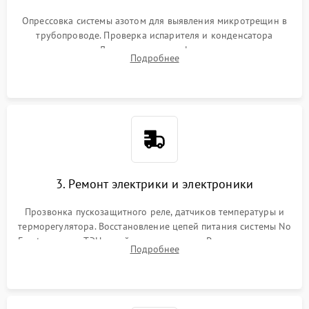
Опрессовка системы азотом для выявления микротрещин в
трубопроводе. Проверка испарителя и конденсатора
течеискателем. Демонтаж старого фильтра-осушителя и
Подробнее
продувка капиллярной трубки для устранения засоров.
3. Ремонт электрики и электроники
Прозвонка пускозащитного реле, датчиков температуры и
терморегулятора. Восстановление цепей питания системы No
Frost, включая ТЭН оттайки и вентилятор. Ремонт или замена
Подробнее
платы управления при сбоях алгоритмов.