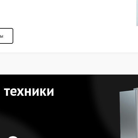
ны
 техники