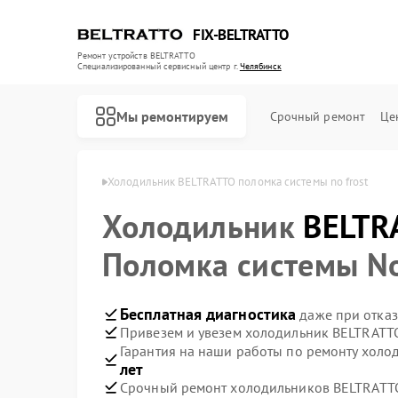
FIX-BELTRATTO
Ремонт устройств BELTRATTO
Специализированный cервисный центр г.
Челябинск
Мы ремонтируем
Срочный ремонт
Це
RATTO в Челябинске
Холодильник BELTRATTO поломка системы no frost
Холодильник
Ремонт духовых шкафов BELTRATTO
Ремонт посудомоечных машин BELTRATTO
BELTR
Поломка системы No
Бесплатная диагностика
даже при отказ
Привезем и увезем холодильник BELTRATT
Гарантия на наши работы по ремонту хол
лет
Срочный ремонт холодильников BELTRATTO