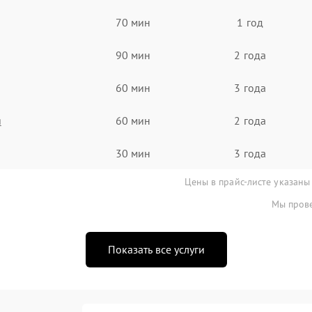
70 мин
1 год
90 мин
2 года
60 мин
3 года
я
60 мин
2 года
30 мин
3 года
Цены в прайс-листе указаны
Мы прове
Показать все услуги