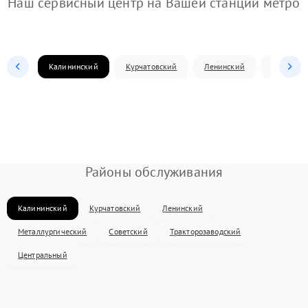
Наш сервисный центр на Вашей станции метро
Калининский
Курчатовский
Ленинский
Металлур
Районы обслуживания
Калининский
Курчатовский
Ленинский
Металлургический
Советский
Тракторозаводский
Центральный