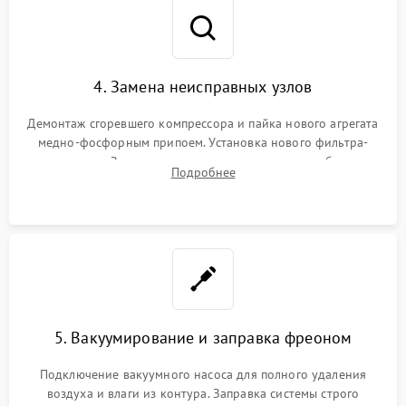
4. Замена неисправных узлов
Демонтаж сгоревшего компрессора и пайка нового агрегата
медно-фосфорным припоем. Установка нового фильтра-
осушителя. Замена изношенных вентиляторов обдува,
Подробнее
сломанных заслонок или поврежденных дверных петель.
5. Вакуумирование и заправка фреоном
Подключение вакуумного насоса для полного удаления
воздуха и влаги из контура. Заправка системы строго