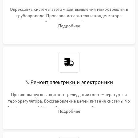
Опрессовка системы азотом для выявления микротрещин в
трубопроводе. Проверка испарителя и конденсатора
течеискателем. Демонтаж старого фильтра-осушителя и
Подробнее
продувка капиллярной трубки для устранения засоров.
3. Ремонт электрики и электроники
Прозвонка пускозащитного реле, датчиков температуры и
терморегулятора. Восстановление цепей питания системы No
Frost, включая ТЭН оттайки и вентилятор. Ремонт или замена
Подробнее
платы управления при сбоях алгоритмов.