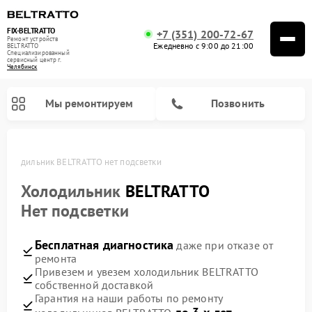
FIX-BELTRATTO
+7 (351) 200-72-67
Ремонт устройств
Ежедневно с 9:00 до 21:00
BELTRATTO
Специализированный
cервисный центр г.
Челябинск
Мы ремонтируем
Позвонить
Холодильник BELTRATTO нет подсветки
Ремонт духовых шкафов BELTRATTO
Ремонт посудомоечных машин BELTRATTO
Холодильник
BELTRATTO
Нет подсветки
Бесплатная диагностика
даже при отказе от
ремонта
Привезем и увезем холодильник BELTRATTO
собственной доставкой
Гарантия на наши работы по ремонту