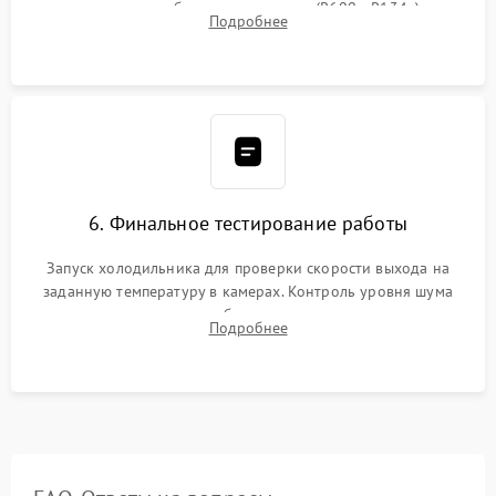
дозированным объемом хладагента (R600a, R134a) по
Подробнее
электронным весам. Контроль рабочего давления в системе.
6. Финальное тестирование работы
Запуск холодильника для проверки скорости выхода на
заданную температуру в камерах. Контроль уровня шума
компрессора, отсутствия обмерзания стенок и корректного
Подробнее
срабатывания системы автоматической оттайки.