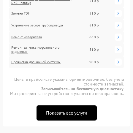
510 р
мейн платы)
Замена ТЭН
510 р
Устранение засора трубопровода
810 р
Ремонт испарителя
660 р
Ремонт датчика морозильного
510 р
отделения
Прочистка дренажной системы
900 р
Цены в прайс-листе указаны ориентировочные, без учета
стоимости запчастей.
Записывайтесь на бесплатную диагностику.
Мы проверим ваше устройство и укажем на неисправность.
Показать все услуги