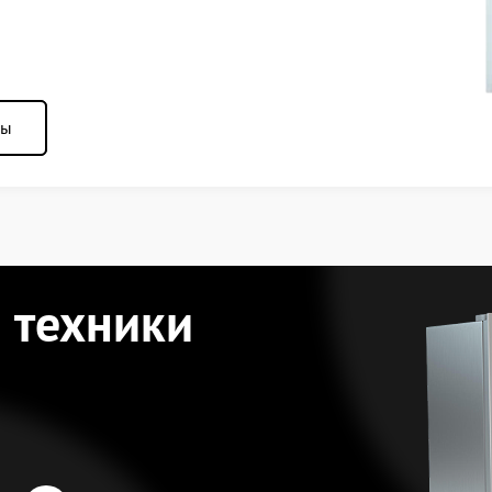
ны
 техники