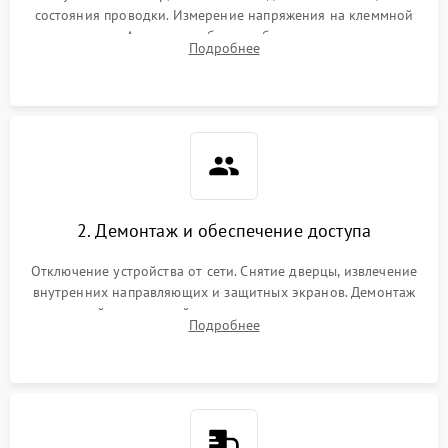
состояния проводки. Измерение напряжения на клеммной
колодке. Анализ жалоб на проблемы с нагревом,
Подробнее
конвекцией, панелью управления или блокировкой дверцы.
2. Демонтаж и обеспечение доступа
Отключение устройства от сети. Снятие дверцы, извлечение
внутренних направляющих и защитных экранов. Демонтаж
задней или верхней панели для прямого доступа к
Подробнее
нагревательным элементам, плате и вентиляторам.