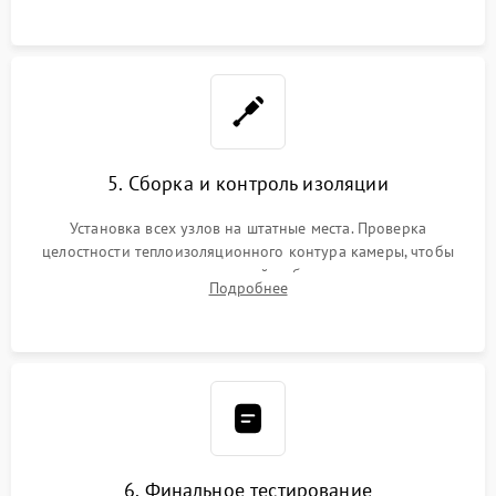
уплотнителя.
5. Сборка и контроль изоляции
Установка всех узлов на штатные места. Проверка
целостности теплоизоляционного контура камеры, чтобы
исключить перегрев кухонной мебели и потерю тепла.
Подробнее
Надежная фиксация клемм и сборка корпуса шкафа.
6. Финальное тестирование