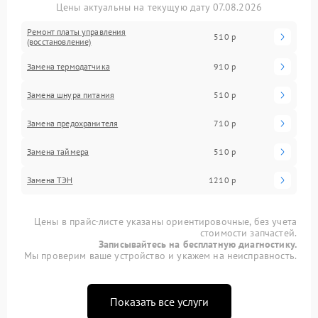
Цены актуальны на текущую дату 07.08.2026
Ремонт платы управления
510 р
(восстановление)
Замена термодатчика
910 р
Замена шнура питания
510 р
Замена предохранителя
710 р
Замена таймера
510 р
Замена ТЭН
1210 р
Цены в прайс-листе указаны ориентировочные, без учета
стоимости запчастей.
Записывайтесь на бесплатную диагностику.
Мы проверим ваше устройство и укажем на неисправность.
Показать все услуги