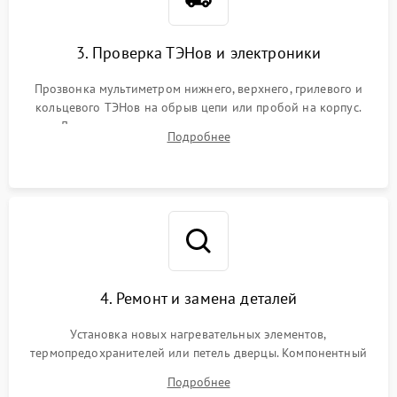
3. Проверка ТЭНов и электроники
Прозвонка мультиметром нижнего, верхнего, грилевого и
кольцевого ТЭНов на обрыв цепи или пробой на корпус.
Диагностика термостата, датчиков температуры,
Подробнее
переключателя режимов и мотора конвекции.
4. Ремонт и замена деталей
Установка новых нагревательных элементов,
термопредохранителей или петель дверцы. Компонентный
ремонт электронного модуля управления, замена
Подробнее
выгоревших реле, восстановление контактов и замена