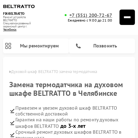
FIX-BELTRATTO
+7 (351) 200-72-67
Ремонт устройств
Ежедневно с 9:00 до 21:00
BELTRATTO
Специализированный
cервисный центр г.
Челябинск
Мы ремонтируем
Позвонить
инске
Духовой шкаф BELTRATTO замена термодатчика
Ремонт посудомоечных машин BELTRATTO
Ремонт холодильников BELTRATTO
Замена термодатчика на духовом
шкафе BELTRATTO в Челябинске
Привезем и увезем духовой шкаф BELTRATTO
собственной доставкой
Гарантия на наши работы по ремонту духовых
до 3-х лет
шкафов BELTRATTO
Срочный ремонт духовых шкафов BELTRATTO в
течении часа