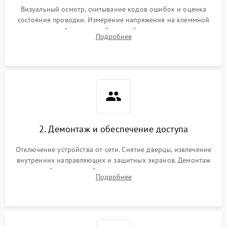
Визуальный осмотр, считывание кодов ошибок и оценка
состояния проводки. Измерение напряжения на клеммной
колодке. Анализ жалоб на проблемы с нагревом,
Подробнее
конвекцией, панелью управления или блокировкой дверцы.
2. Демонтаж и обеспечение доступа
Отключение устройства от сети. Снятие дверцы, извлечение
внутренних направляющих и защитных экранов. Демонтаж
задней или верхней панели для прямого доступа к
Подробнее
нагревательным элементам, плате и вентиляторам.