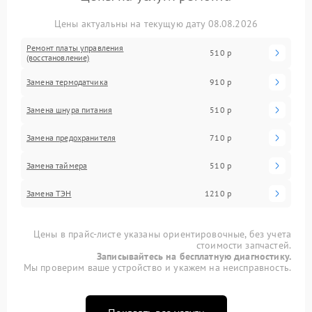
Цены актуальны на текущую дату 08.08.2026
Ремонт платы управления
510 р
(восстановление)
Замена термодатчика
910 р
Замена шнура питания
510 р
Замена предохранителя
710 р
Замена таймера
510 р
Замена ТЭН
1210 р
Цены в прайс-листе указаны ориентировочные, без учета
стоимости запчастей.
Записывайтесь на бесплатную диагностику.
Мы проверим ваше устройство и укажем на неисправность.