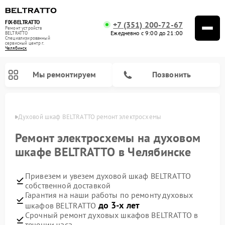
FIX-BELTRATTO
+7 (351) 200-72-67
Ремонт устройств
Ежедневно с 9:00 до 21:00
BELTRATTO
Специализированный
cервисный центр г.
Челябинск
Мы ремонтируем
Позвонить
инске
Духовой шкаф BELTRATTO ремонт электросхемы
Ремонт посудомоечных машин BELTRATTO
Ремонт холодильников BELTRATTO
Ремонт электросхемы на духовом
шкафе BELTRATTO в Челябинске
Привезем и увезем духовой шкаф BELTRATTO
собственной доставкой
Гарантия на наши работы по ремонту духовых
до 3-х лет
шкафов BELTRATTO
Срочный ремонт духовых шкафов BELTRATTO в
течении часа