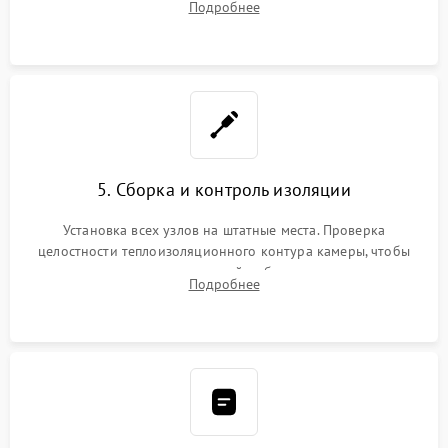
Подробнее
выгоревших реле, восстановление контактов и замена
уплотнителя.
5. Сборка и контроль изоляции
Установка всех узлов на штатные места. Проверка
целостности теплоизоляционного контура камеры, чтобы
исключить перегрев кухонной мебели и потерю тепла.
Подробнее
Надежная фиксация клемм и сборка корпуса шкафа.