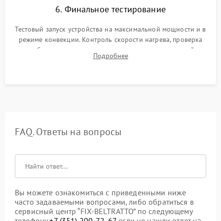
6. Финальное тестирование
Тестовый запуск устройства на максимальной мощности и в
режиме конвекции. Контроль скорости нагрева, проверка
срабатывания термостата при достижении заданной
Подробнее
температуры и тест на отсутствие утечек тока.
FAQ. Ответы на вопросы
Вы можете ознакомиться с приведенными ниже
часто задаваемыми вопросами, либо обратиться в
сервисный центр “FIX-BELTRATTO” по следующему
телефону
+7 (351) 200-72-67
если не нашли ответ на