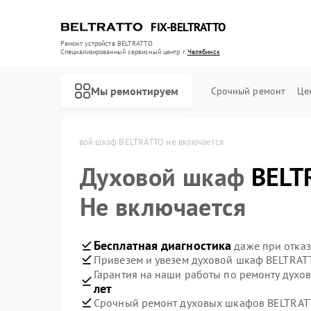
FIX-BELTRATTO
Ремонт устройств BELTRATTO
Специализированный cервисный центр г.
Челябинск
Мы ремонтируем
Срочный ремонт
Це
в Челябинске
Духовой шкаф BELTRATTO не включается
Духовой шкаф
Ремонт посудомоечных машин BELTRATTO
Ремонт холодильников BELTRATTO
BELT
Не включается
Бесплатная диагностика
даже при отказ
Привезем и увезем духовой шкаф BELTRAT
Гарантия на наши работы по ремонту дух
лет
Срочный ремонт духовых шкафов BELTRATT