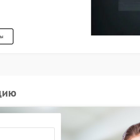
ны
цию