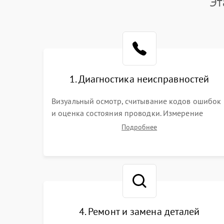
Эт
1. Диагностика неисправностей
Визуальный осмотр, считывание кодов ошибок
и оценка состояния проводки. Измерение
напряжения на клеммной колодке. Анализ
Подробнее
жалоб на проблемы с нагревом, конвекцией,
панелью управления или блокировкой дверцы.
4. Ремонт и замена деталей