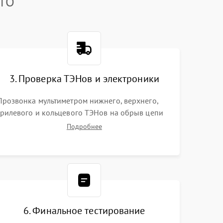
TTO
3. Проверка ТЭНов и электроники
Прозвонка мультиметром нижнего, верхнего,
грилевого и кольцевого ТЭНов на обрыв цепи
или пробой на корпус. Диагностика термостата,
Подробнее
датчиков температуры, переключателя режимов
и мотора конвекции.
6. Финальное тестирование