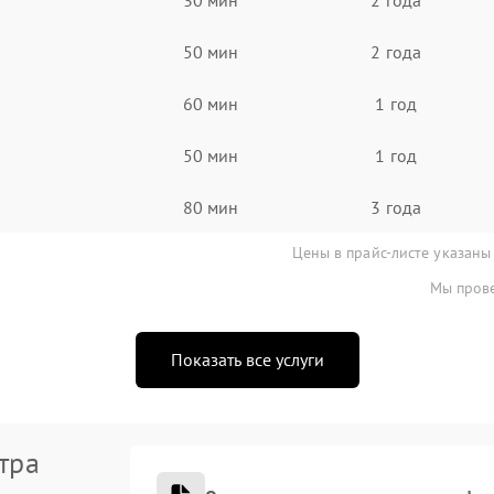
50 мин
2 года
60 мин
1 год
50 мин
1 год
80 мин
3 года
Цены в прайс-листе указаны
Мы прове
Показать все услуги
тра