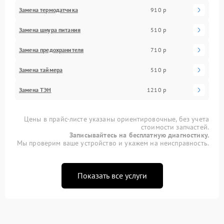
Замена термодатчика
910 р
Замена шнура питания
510 р
Замена предохранителя
710 р
Замена таймера
510 р
Замена ТЭН
1210 р
Цены в прайс-листе указаны ориентировочные, без учета
стоимости запчастей.
Записывайтесь на бесплатную диагностику.
Мы проверим ваше устройство и укажем на неисправность.
Показать все услуги