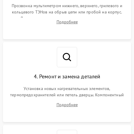
Прозвонка мультиметром нижнего, верхнего, грилевого и
кольцевого ТЭНов на обрыв цепи или пробой на корпус.
Диагностика термостата, датчиков температуры,
Подробнее
переключателя режимов и мотора конвекции.
4. Ремонт и замена деталей
Установка новых нагревательных элементов,
термопредохранителей или петель дверцы. Компонентный
ремонт электронного модуля управления, замена
Подробнее
выгоревших реле, восстановление контактов и замена
уплотнителя.