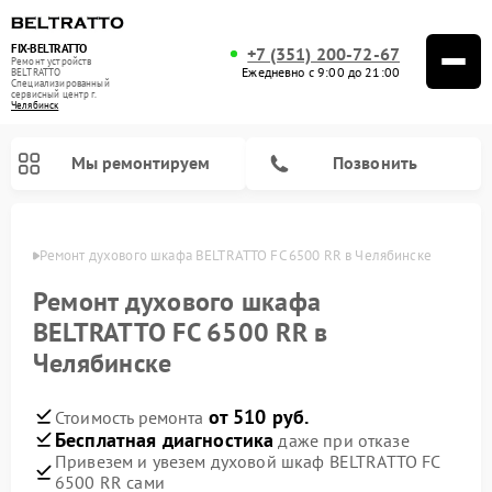
FIX-BELTRATTO
+7 (351) 200-72-67
Ремонт устройств
Ежедневно с 9:00 до 21:00
BELTRATTO
Специализированный
cервисный центр г.
Челябинск
Мы ремонтируем
Позвонить
инске
Ремонт духового шкафа BELTRATTO FC 6500 RR в Челябинске
Ремонт посудомоечных машин BELTRATTO
Ремонт холодильников BELTRATTO
Ремонт духового шкафа
BELTRATTO FC 6500 RR в
Челябинске
от 510 руб.
Стоимость ремонта
Бесплатная диагностика
даже при отказе
Привезем и увезем духовой шкаф BELTRATTO FC
6500 RR сами